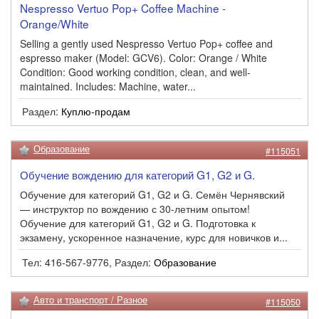
Nespresso Vertuo Pop+ Coffee Machine -
Orange/White
Selling a gently used Nespresso Vertuo Pop+ coffee and
espresso maker (Model: GCV6). Color: Orange / White
Condition: Good working condition, clean, and well-
maintained. Includes: Machine, water...
Раздел:
Куплю-продам
Образование
#115051
Обучение вождению для категорий G1, G2 и G.
Обучение для категорий G1, G2 и G. Семён Чернявский
— инструктор по вождению с 30-летним опытом!
Обучение для категорий G1, G2 и G. Подготовка к
экзамену, ускоренное назначение, курс для новичков и...
Тел: 416-567-9776, Раздел:
Образование
Авто и транспорт / Разное
#115050