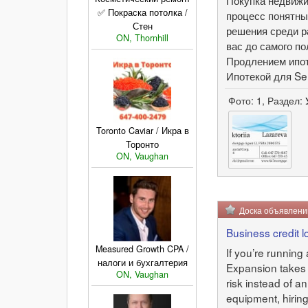
Покупка недвижи
✅ Покраска потолка /
процесс понятны
Стен
решения среди р
ON, Thornhill
вас до самого п
Продлением ипот
Ипотекой для Sel
Фото: 1, Раздел:
Toronto Caviar / Икра в
Торонто
ON, Vaughan
Доска объявлен
Business credit 
Measured Growth CPA /
If you’re running 
налоги и бухгалтерия
Expansion takes c
ON, Vaughan
risk instead of a
equipment, hiring