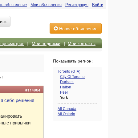
ть объявление
Мои объявления
Регистрация
Войти
Новое объявление
 просмотров
|
Мои подписки
|
Мои контакты
Показывать регион:
Toronto (GTA)
City Of Toronto
и!
Durham
Halton
#114984
Peel
York
ля себя решения
All Canada
All Ontario
ланировать
зные привычки