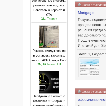
отопительные системы,
Доска объявлен
увлажнители воздуха.
Работаем в Торонто и
Mortgage
GTA
ON, Toronto
Покупка недвижи
процесс понятны
решения среди р
вас до самого п
Продлением ипот
Ипотекой для Sel
Ремонт, обслуживание
Фото: 1, Раздел:
и установка гаражных
ворот | ADR Garage Door
ON, Richmond Hill
Доска объявлен
Handyman ✅ Ремонт ✅
оформление ипо
Установка ✅ Сборка ✅
Косметический ремонт