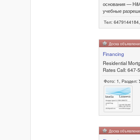
основания — H&C
учебные разреше
Тел: 6479144184
Доска объявлен
Financing
Residential Mort
Rates Call: 647
Фото: 1, Раздел:
Доска объявлен