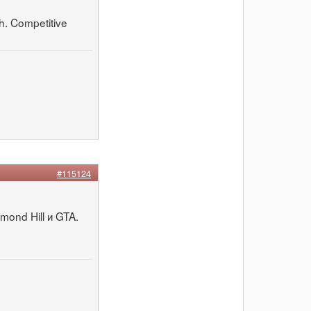
h. Competitive
#115124
mond Hill и GTA.