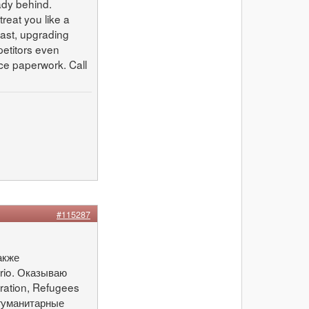
eady behind.
reat you like a
fast, upgrading
petitors even
nce paperwork. Call
#115287
акже
rio. Оказываю
ration, Refugees
 гуманитарные