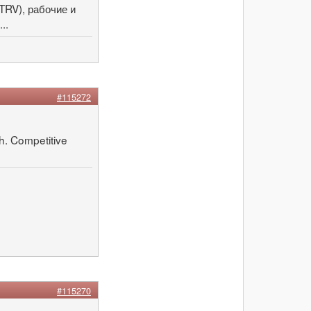
TRV), рабочие и
..
#115272
h. Competitive
#115270