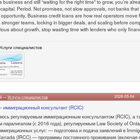
a business and still “waiting for the right time” to grow, you’re alr
apital. Period. Not promises, not slow approvals, not banks that t
n opportunity. Business credit loans are how real operators move 
 stronger teams, locking in bigger deals, and scaling before com
erious about growth, stop wasting time with lenders who only fina
Услуги специалистов
2026-05-04
ий —
Услуги специалистов
 иммиграционный консультант (RCIC)
яюсь регулируемым иммиграционным консультантом (RCIC), а т
 паралигалом (с 2016 года), регулируемым Law Society of Onta
ммиграционных услуг: — подготовка и подача заявлений в Immig
 Canada (IRCC) — программы постоянного проживания (включая