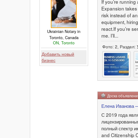
If you’re running 
Expansion takes c
risk instead of a
equipment, hiring
react.If you’re s
Ukrainian Notary in
me. I’ll...
Toronto, Canada
ON, Toronto
Фото: 2, Раздел:
Добавить новый
бизнес
Доска объявлен
Елена Иванова —
С 2019 года явл
лицензированным
полный спектр и
and Citizenship