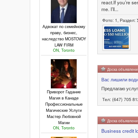
react.If you’re s
me. I’ll...
Фото: 1, Раздел:
Адвокат по семейному
праву, бизнес,
наследство MOSTOVOY
LAW FIRM
ON, Toronto
Доска объявлен
Вас лишили води
Предлагаю услуги
Приворот Гадание
Магия в Канаде
Тел: (647) 705 8
Профессиональные
Магические Услуги
Мастер Любовной
Доска объявлен
Магии
ON, Toronto
Business credit 