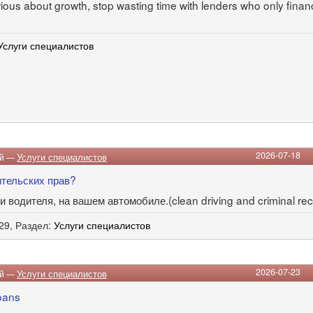
erious about growth, stop wasting time with lenders who only fina
Услуги специалистов
2026-07-18
ий —
Услуги специалистов
тельских прав?
 водителя, на вашем автомобиле.(clean driving and criminal rec
129, Раздел:
Услуги специалистов
2026-07-23
ий —
Услуги специалистов
loans