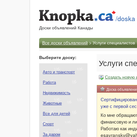
/doska
Доски объявлений Канады
Все доски объявлений
> Услуги специалистов
Выберите доску:
Услуги спе
Авто и транспорт
Создать новую 
Работа
Доска объявлен
Недвижимость
Сертифицированн
Животные
уже с первой сес
Все для детей
Ко мне обращают
финансовую и ли
Спорт
Работаю как инд
За даром
esavransky@ya