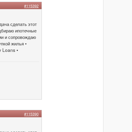
#115392
дача сделать этот
дбираю ипотечные
ми и сопровождаю
упкой жилья •
 Loans •
#115390