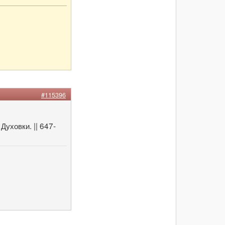
#115396
уховки. || 647-