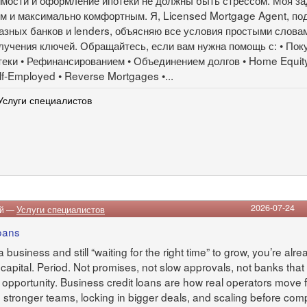
мости и оформление ипотеки не должны быть стрессом. Моя за
м и максимально комфортным. Я, Licensed Mortgage Agent, по
азных банков и lenders, объясняю все условия простыми слова
олучения ключей. Обращайтесь, если вам нужна помощь с: • Пок
еки • Рефинансированием • Объединением долгов • Home Equity
f-Employed • Reverse Mortgages •...
Услуги специалистов
2026-07-24
ий —
Услуги специалистов
loans
a business and still “waiting for the right time” to grow, you’re alr
apital. Period. Not promises, not slow approvals, not banks that t
n opportunity. Business credit loans are how real operators move 
 stronger teams, locking in bigger deals, and scaling before com