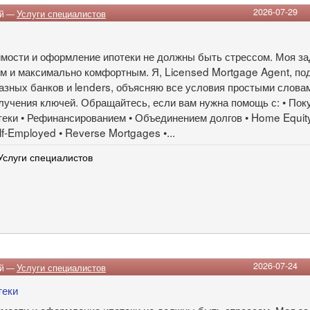
2026-07-29
ий —
Услуги специалистов
мости и оформление ипотеки не должны быть стрессом. Моя за
м и максимально комфортным. Я, Licensed Mortgage Agent, по
азных банков и lenders, объясняю все условия простыми слова
олучения ключей. Обращайтесь, если вам нужна помощь с: • Пок
еки • Рефинансированием • Объединением долгов • Home Equity
f-Employed • Reverse Mortgages •...
Услуги специалистов
2026-07-24
ий —
Услуги специалистов
теки