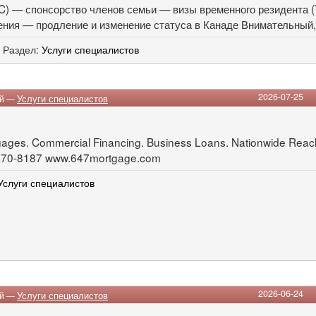
) — спонсорство членов семьи — визы временного резидента (
ния — продление и изменение статуса в Канаде Внимательный,.
, Раздел:
Услуги специалистов
2026-07-25
ий —
Услуги специалистов
gages. Commercial Financing. Business Loans. Nationwide Reac
-570-8187 www.647mortgage.com
Услуги специалистов
2026-06-24
ий —
Услуги специалистов