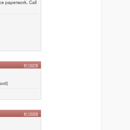
nce paperwork. Call
#115378
ord)
#115309