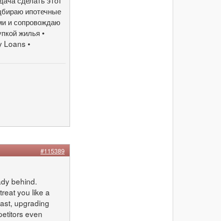
дача сделать этот
дбираю ипотечные
ми и сопровождаю
упкой жилья •
 Loans •
#115389
eady behind.
reat you like a
fast, upgrading
petitors even