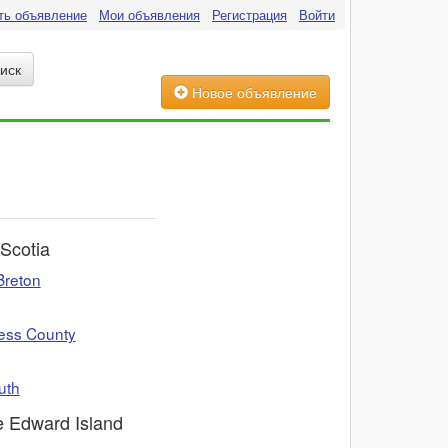
ть объявление
Мои объявления
Регистрация
Войти
Новое объявление
Scotia
Breton
ess County
uth
e Edward Island