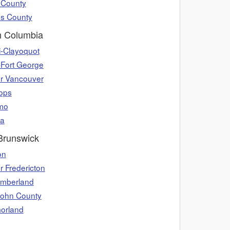
 County
s County
sh Columbia
i-Clayoquot
-Fort George
r Vancouver
ops
mo
ia
runswick
on
r Fredericton
umberland
John County
orland