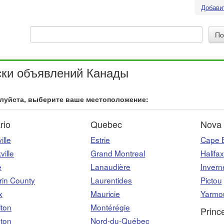
Добави
ски объявлений Канады
луйста, выберите ваше местоположение:
rio
Quebec
Nova 
ille
Estrie
Cape 
ville
Grand Montreal
Halifax
e
Lanaudière
Invern
rin County
Laurentides
Pictou
x
Mauricie
Yarmo
lton
Montérégie
Princ
ston
Nord-du-Québec