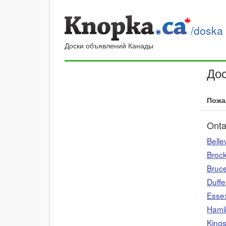
/doska
Доски объявлений Канады
До
Пожа
Onta
Bellev
Brock
Bruc
Duffe
Esse
Hami
King