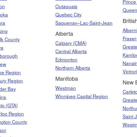
Prince
on
Outaouais
Queen
oka
Quebec City
Briti
ara
Saguenay–Lac-Saint-Jean
Albern
sing
Alberta
Fraser
lk County
Calgary (CMA)
Greate
wa
Central Alberta
Kamlo
rborough
Edmonton
Nanai
rew
Northern Alberta
Victror
oe Region
Manitoba
ury Region
New B
Westman
der Bay
Carlet
Winnipeg Capital Region
ins
Greate
to (GTA)
North
rloo Region
Saint 
ngton County
Westm
sor