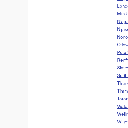
Lond
Musk
Niag
Nipis
Norfo
Otta
Pete
Renf
Simc
Sudb
Thun
Timm
Toron
Wate
Welli
Wind