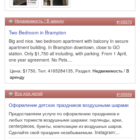
Недвижимость / В аренду
#105570
Two Bedroom in Brampton
Big and nice. two bedroom apartment with balcony In secure
apartment building. In Brampton downtown, close to GO
station. Only $1,750 all including, with parking. From 1 April,
one year agreement. No Pets....
Цена: $1750, Тел: 4165284135, Раздел:
Недвижимость / В
аренду
Все для детей
#105559
Оформление детских праздников воздушными шарами
Предоставляем услуги по оформлению праздников и
любых торжеств воздушными шарами: гирлянды, арки,
centerpieces, букеты, композиции из воздушных шаров.
Cделайте свой праздник незабываемым. Instagram:...