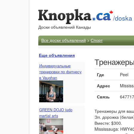
/doska
Доски объявлений Канады
Все доски объявлений
>
Спорт
Еще объявления
Тренажеры
Индивидуальные
тренировки по фитнесу
Где
Peel
в Vaughan
Адрес
Missis
Связь
64771
GREEN DOJO judo
Тренажеры для ваше
martial arts
Эл. дорожка (белая) 
Вместе: $300.
Mississauga: HWY403