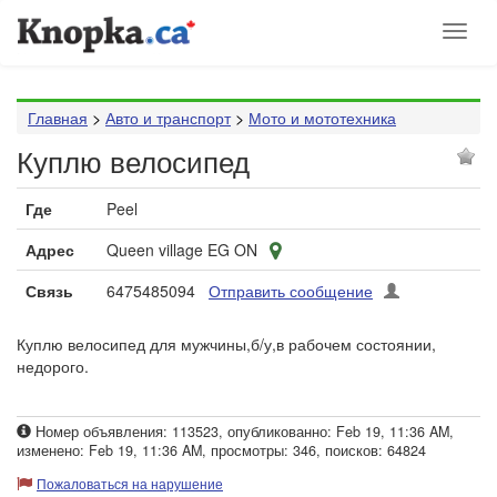
Toggl
naviga
Главная
>
Авто и транспорт
>
Мото и мототехника
Куплю велосипед
Где
Peel
Адрес
Queen village EG ON
Связь
6475485094
Отправить сообщение
Куплю велосипед для мужчины,б/у,в рабочем состоянии,
недорого.
Номер объявления: 113523, опубликованно: Feb 19, 11:36 AM,
изменено: Feb 19, 11:36 AM, просмотры: 346, поисков: 64824
Пожаловаться на нарушение